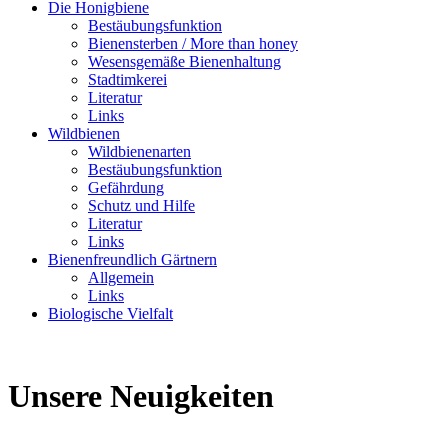
Die Honigbiene
Bestäubungsfunktion
Bienensterben / More than honey
Wesensgemäße Bienenhaltung
Stadtimkerei
Literatur
Links
Wildbienen
Wildbienenarten
Bestäubungsfunktion
Gefährdung
Schutz und Hilfe
Literatur
Links
Bienenfreundlich Gärtnern
Allgemein
Links
Biologische Vielfalt
Unsere Neuigkeiten