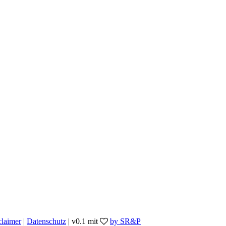
claimer
|
Datenschutz
| v0.1 mit
by SR&P