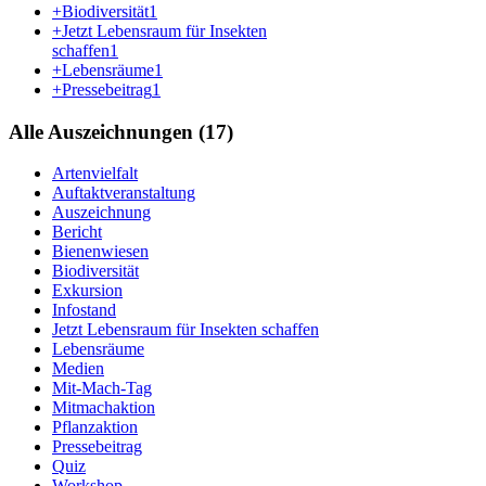
+Biodiversität
1
+Jetzt Lebensraum für Insekten
schaffen
1
+Lebensräume
1
+Pressebeitrag
1
Alle Auszeichnungen (17)
Artenvielfalt
Auftaktveranstaltung
Auszeichnung
Bericht
Bienenwiesen
Biodiversität
Exkursion
Infostand
Jetzt Lebensraum für Insekten schaffen
Lebensräume
Medien
Mit-Mach-Tag
Mitmachaktion
Pflanzaktion
Pressebeitrag
Quiz
Workshop