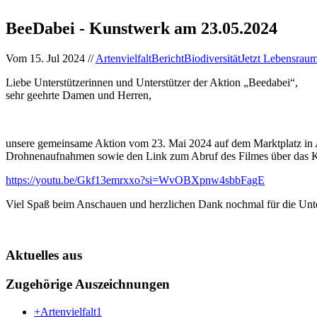
BeeDabei - Kunstwerk am 23.05.2024
Vom
15. Jul 2024
//
Artenvielfalt
Bericht
Biodiversität
Jetzt Lebensraum
Liebe Unterstützerinnen und Unterstützer der Aktion „Beedabei“,
sehr geehrte Damen und Herren,
unsere gemeinsame Aktion vom 23. Mai 2024 auf dem Marktplatz in 
Drohnenaufnahmen sowie den Link zum Abruf des Filmes über das Ku
https://youtu.be/Gkf13emrxxo?si=WvOBXpnw4sbbFagE
Viel Spaß beim Anschauen und herzlichen Dank nochmal für die Unte
Aktuelles aus
Zugehörige Auszeichnungen
+Artenvielfalt
1