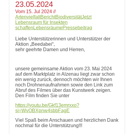
2019
23.05.2024
Links
Presse
Vom
15. Jul 2024
//
Wildbienen
Pressematerial
Artenvielfalt
Bericht
Biodiversität
Jetzt
Wildbienenarten
/
Lebensraum für Insekten
Bestäubungsfunktion
Downloads
schaffen
Lebensräume
Pressebeitrag
Gefährdung
Schutz
Liebe Unterstützerinnen und Unterstützer der
und
Aktion „Beedabei“,
Hilfe
sehr geehrte Damen und Herren,
Literatur
Links
Bienenfreundlich
unsere gemeinsame Aktion vom 23. Mai 2024
Gärtnern
auf dem Marktplatz in Alzenau liegt zwar schon
Allgemein
ein wenig zurück, dennoch möchten wir Ihnen
Links
noch Drohnenaufnahmen sowie den Link zum
Abruf des Filmes über das Kunstwerk zeigen.
Biologische
Den Film finden Sie unter
Vielfalt
https://youtu.be/Gkf13emrxxo?
si=WvOBXpnw4sbbFagE
Viel Spaß beim Anschauen und herzlichen Dank
nochmal für die Unterstützung!!!