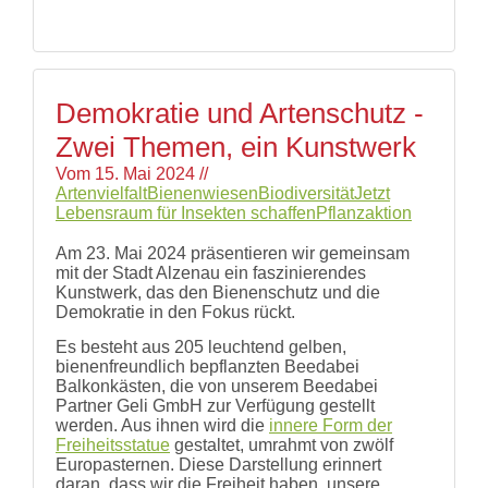
Demokratie und Artenschutz -
Zwei Themen, ein Kunstwerk
Vom
15. Mai 2024
//
Artenvielfalt
Bienenwiesen
Biodiversität
Jetzt
Lebensraum für Insekten schaffen
Pflanzaktion
Am 23. Mai 2024 präsentieren wir gemeinsam
mit der Stadt Alzenau ein faszinierendes
Kunstwerk, das den Bienenschutz und die
Demokratie in den Fokus rückt.
Es besteht aus 205 leuchtend gelben,
bienenfreundlich bepflanzten Beedabei
Balkonkästen, die von unserem Beedabei
Partner Geli GmbH zur Verfügung gestellt
werden. Aus ihnen wird die
innere Form der
Freiheitsstatue
gestaltet, umrahmt von zwölf
Europasternen. Diese Darstellung erinnert
daran, dass wir die Freiheit haben, unsere