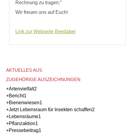
Rechnung zu tragen.“
Wir freuen uns auf Euch!
Link zur Webseite Beedabei
AKTUELLES AUS
ZUGEHÖRIGE AUSZEICHNUNGEN
+Artenvielfalt
2
+Bericht
1
+Bienenwiesen
1
+Jetzt Lebensraum für Insekten schaffen
2
+Lebensräume
1
+Pflanzaktion
1
+Pressebeitrag
1