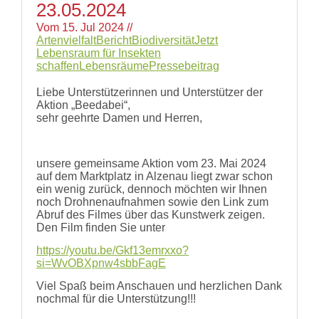
2019
23.05.2024
Links
Presse
Vom
15. Jul 2024
//
Wildbienen
Pressematerial
Artenvielfalt
Bericht
Biodiversität
Jetzt
Wildbienenarten
/
Lebensraum für Insekten
Bestäubungsfunktion
Downloads
schaffen
Lebensräume
Pressebeitrag
Gefährdung
Schutz
Liebe Unterstützerinnen und Unterstützer der
und
Aktion „Beedabei“,
Hilfe
sehr geehrte Damen und Herren,
Literatur
Links
Bienenfreundlich
unsere gemeinsame Aktion vom 23. Mai 2024
Gärtnern
auf dem Marktplatz in Alzenau liegt zwar schon
Allgemein
ein wenig zurück, dennoch möchten wir Ihnen
Links
noch Drohnenaufnahmen sowie den Link zum
Abruf des Filmes über das Kunstwerk zeigen.
Biologische
Den Film finden Sie unter
Vielfalt
https://youtu.be/Gkf13emrxxo?
si=WvOBXpnw4sbbFagE
Viel Spaß beim Anschauen und herzlichen Dank
nochmal für die Unterstützung!!!