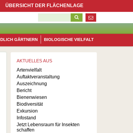
Navigation
ÜBERSICHT DER FLÄCHENLAGE
überspringen
Suchbegriffe
Blühfläche Wasserlos
Navigation
NDLICH GÄRTNERN
BIOLOGISCHE VIELFALT
überspringen
Blühflächen Alzenau
Blühfläche Michelbach
AKTUELLES AUS
Blühfläche Hörstein
Artenvielfalt
Auftaktveranstaltung
Auszeichnung
Bericht
Bienenwiesen
Biodiversität
Exkursion
Infostand
Jetzt Lebensraum für Insekten
schaffen