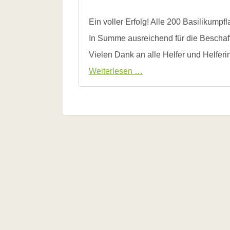
2019
und
Presse
Hilfe
Ein voller Erfolg! Alle 200 Basiliku
Pressematerial
Literatur
/
Links
In Summe ausreichend für die Beschaf
Downloads
Bienenfreundlich
Vielen Dank an alle Helfer und Helferi
Gärtnern
Basilikumaktion
Allgemein
Weiterlesen …
2021
Links
Biologische
Vielfalt