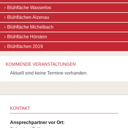
2019
Links
Blühfläche Wasserlos
Presse
Wildbienen
Pressematerial
Wildbienenarten
Blühflächen Alzenau
/
Bestäubungsfunktion
Downloads
Gefährdung
Blühfläche Michelbach
Schutz
Blühfläche Hörstein
und
Hilfe
Blühflächen 2019
Literatur
Links
Bienenfreundlich
KOMMENDE VERANSTALTUNGEN
Gärtnern
Allgemein
Aktuell sind keine Termine vorhanden.
Links
Biologische
Vielfalt
KONTAKT
Ansprechpartner vor Ort: