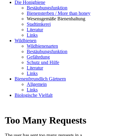
Die Honigbiene
Bestäubungsfunktion
Bienensterben / More than honey
Wesensgemäße Bienenhaltung
Stadtimkerei
Literatur
Links
Wildbienen
Wildbienenarten
Bestäubungsfunktion
Gefährdung
Schutz und Hilfe
Literatur
Links
Bienenfreundlich Gärtnern
Allgemein
Links
Biologische Vielfalt