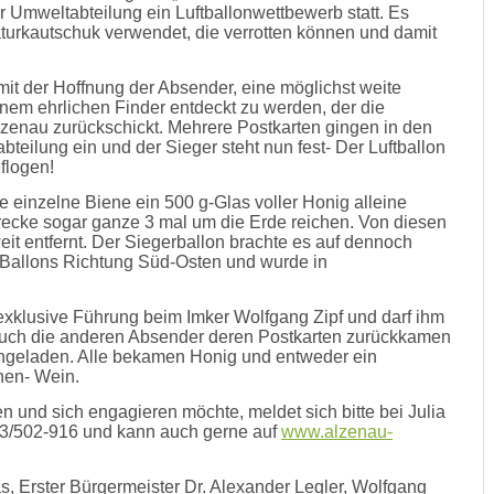
r Umweltabteilung ein Luftballonwettbewerb statt. Es
turkautschuk verwendet, die verrotten können und damit
 mit der Hoffnung der Absender, eine möglichst weite
inem ehrlichen Finder entdeckt zu werden, der die
zenau zurückschickt. Mehrere Postkarten gingen in den
eilung ein und der Sieger steht nun fest- Der Luftballon
flogen!
e einzelne Biene ein 500 g-Glas voller Honig alleine
recke sogar ganze 3 mal um die Erde reichen. Von diesen
eit entfernt. Der Siegerballon brachte es auf dennoch
n Ballons Richtung Süd-Osten und wurde in
exklusive Führung beim Imker Wolfgang Zipf und darf ihm
 auch die anderen Absender deren Postkarten zurückkamen
ngeladen. Alle bekamen Honig und entweder ein
nen- Wein.
 und sich engagieren möchte, meldet sich bitte bei Julia
23/502-916 und kann auch gerne auf
www.alzenau-
s, Erster Bürgermeister Dr. Alexander Legler, Wolfgang