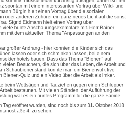
 summt!" musste leider kurzfristig absagen, daher ist Herr
z spontan mit einem interessanten Vortrag über Wild- und
nn Bürgin hielt einen Vortrag über die sozialen
in oder anderen Zuhörer ein ganz neues Licht auf die sonst
Frau Sigrid Eidmann hielt einen Vortrag über
e viele bunte Anschauungsexemplare mit. Herr Rainer
amm mit dem aktuellen Thema "Anpassungen an den
r großer Andrang - hier konnten die Kinder sich das
rühen lassen oder sich schminken lassen, bei einem
Insektenhotels bauen. Dass das Thema "Bienen" auf
 vielen Besuchern, die sich über das Leben, die Arbeit und
. Am Schaubienenstand konnte man ein Bienenvolk live
 Bienen-Quiz und ein Video über die Arbeit als Imker.
fte beim Wettsägen und Tauziehen gegen einen Schlepper
rbeit bestaunen. Mit vielen Ständen, der Aufführung der
ostung war es ein buntes Programm für die ganze Famile.
 Tag eröffnet wurden, sind noch bis zum 31. Oktober 2018
entanostraße 4, zu sehen: