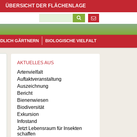
Navigation
ÜBERSICHT DER FLÄCHENLAGE
überspringen
Suchbegriffe
Blühfläche Wasserlos
Navigation
NDLICH GÄRTNERN
BIOLOGISCHE VIELFALT
überspringen
Blühflächen Alzenau
Blühfläche Michelbach
AKTUELLES AUS
Blühfläche Hörstein
Artenvielfalt
Auftaktveranstaltung
Auszeichnung
Bericht
Bienenwiesen
Biodiversität
Exkursion
Infostand
Jetzt Lebensraum für Insekten
schaffen