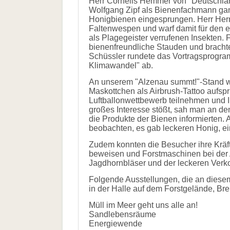
Herr Cornelis Hemmer von "Deutschland
Wolfgang Zipf als Bienenfachmann gan
Honigbienen eingesprungen. Herr Herma
Faltenwespen und warf damit für den e
als Plagegeister verrufenen Insekten. 
bienenfreundliche Stauden und bracht
Schüssler rundete das Vortragsprogr
Klimawandel" ab.
An unserem "Alzenau summt!"-Stand wa
Maskottchen als Airbrush-Tattoo aufsp
Luftballonwettbewerb teilnehmen und 
großes Interesse stößt, sah man an den
die Produkte der Bienen informierten
beobachten, es gab leckeren Honig, ein
Zudem konnten die Besucher ihre Krä
beweisen und Forstmaschinen bei der A
Jagdhornbläser und der leckeren Verk
Folgende Ausstellungen, die an diesem
in der Halle auf dem Forstgelände, Br
Müll im Meer geht uns alle an!
Sandlebensräume
Energiewende