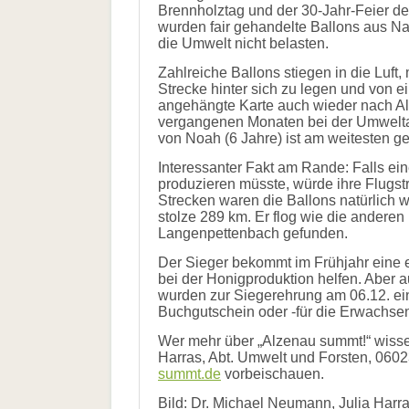
2019
Brennholztag und der 30-Jahr-Feier de
und
wurden fair gehandelte Ballons aus Na
Presse
Hilfe
die Umwelt nicht belasten.
Pressematerial
Literatur
/
Links
Zahlreiche Ballons stiegen in die Luft,
Downloads
Strecke hinter sich zu legen und von e
Bienenfreundlich
angehängte Karte auch wieder nach Al
Gärtnern
vergangenen Monaten bei der Umweltabt
Allgemein
von Noah (6 Jahre) ist am weitesten ge
Links
Interessanter Fakt am Rande: Falls ein
Biologische
produzieren müsste, würde ihre Flugst
Vielfalt
Strecken waren die Ballons natürlich w
stolze 289 km. Er flog wie die andere
Langenpettenbach gefunden.
Der Sieger bekommt im Frühjahr eine 
bei der Honigproduktion helfen. Aber
wurden zur Siegerehrung am 06.12. ei
Buchgutschein oder -für die Erwachse
Wer mehr über „Alzenau summt!“ wissen
Harras, Abt. Umwelt und Forsten, 060
summt.de
vorbeischauen.
Bild: Dr. Michael Neumann, Julia Harra