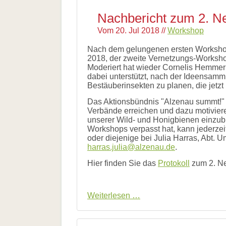
die
Biene
Nachbericht zum 2. Ne
in
der
Vom
20. Jul 2018
//
Workshop
Stadtbibliothek
Nach dem gelungenen ersten Workshop 
2018, der zweite Vernetzungs-Workshop
Moderiert hat wieder Cornelis Hemmer
dabei unterstützt, nach der Ideensamm
Bestäuberinsekten zu planen, die jetz
Das Aktionsbündnis "Alzenau summt!" 
Verbände erreichen und dazu motiviere
unserer Wild- und Honigbienen einzub
Workshops verpasst hat, kann jederzei
oder diejenige bei Julia Harras, Abt. 
harras.julia@alzenau.de
.
Hier finden Sie das
Protokoll
zum 2. Ne
Nachbericht
Weiterlesen …
zum
2.
Netzwerktreffen