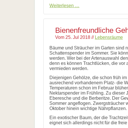
Große
Weiterlesen …
Auftaktveranstaltung
"Alzenau
summt!"
Bienenfreundliche Ge
Vom
25. Jul 2018
//
Lebensräume
Bäume und Sträucher im Garten sind n
Schattenspender im Sommer. Sie könn
werden. Wer bei der Artenauswahl den 
denn es können Trachtlücken, die vor 
vermieden werden.
Diejenigen Gehölze, die schon früh im
ausrechend vorhandenem Platz- die We
Temperaturen schon im Februar blühen
Nektarspender im Frühling. Zu dieser 
Eberesche und die Berberitze. Der Ge
Sommer angeflogen. Zwergsträucher wi
Oktober hinein wichtige Nährpflanzen.
Ein exotischer Baum, der die Trachtzeit
eignet sich allerdings nicht für die fre