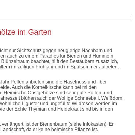
hölze im Garten
icht nur Sichtschutz gegen neugierige Nachbarn und
en auch zu einem Paradies für Bienen und Hummeln
Blühzeitraum beachtet, hilft den Bestäubern zusätzlich,
allem im zeitigen Frühjahr und im Spätsommer auftreten,
 Jahr Pollen anbieten sind die Haselnuss und –bei
ide. Auch die Kornelkirsche kann bei milden
. Heimische Obstgehölze sind sehr gute Pollen- und
Jahreszeit blühen auch der Wollige Schneeball, Weißdorn,
wöhnliche Liguster und ungefüllte Wildrosen werden im
e der Echte Thymian und Heidekraut sind bis in den
 verlängert, ist der Bienenbaum (siehe Infokasten). Er
ie Landschaft, da er keine heimische Pflanze ist.