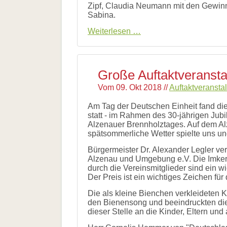
Zipf, Claudia Neumann mit den Gewin
Sabina.
Siegerehrung
Weiterlesen …
des
Luftballonwettbewerbs
von
„Alzenau
Große Auftaktveransta
summt!“
Vom
09. Okt 2018
//
Auftaktveransta
Am Tag der Deutschen Einheit fand di
statt - im Rahmen des 30-jährigen Jub
Alzenauer Brennholztages. Auf dem Alze
spätsommerliche Wetter spielte uns un
Bürgermeister Dr. Alexander Legler v
Alzenau und Umgebung e.V. Die Imkerei
durch die Vereinsmitglieder sind ein wi
Der Preis ist ein wichtiges Zeichen für
Die als kleine Bienchen verkleideten K
den Bienensong und beeindruckten die 
dieser Stelle an die Kinder, Eltern und