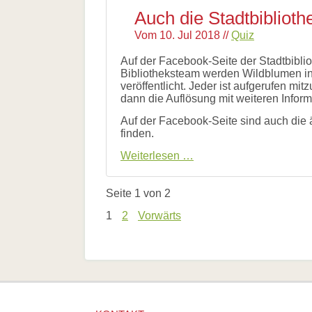
Auch die Stadtbibliot
Vom
10. Jul 2018
//
Quiz
Auf der Facebook-Seite der Stadtbiblio
Bibliotheksteam werden Wildblumen in 
veröffentlicht. Jeder ist aufgerufen mi
dann die Auflösung mit weiteren Inform
Auf der Facebook-Seite sind auch die 
finden.
Auch
Weiterlesen …
die
Stadtbibliothek
summt
Seite 1 von 2
mit!
1
2
Vorwärts