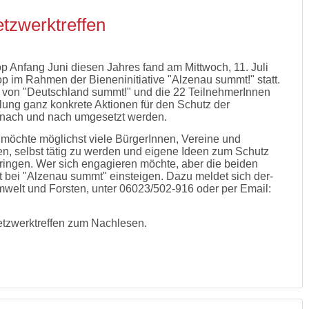
tzwerktreffen
Anfang Juni diesen Jahres fand am Mittwoch, 11. Juli
 im Rahmen der Bieneninitiative "Alzenau summt!" statt.
 von "Deutschland summt!" und die 22 TeilnehmerInnen
lung ganz konkrete Aktionen für den Schutz der
t nach und nach umgesetzt werden.
möchte möglichst viele BürgerInnen, Vereine und
n, selbst tätig zu werden und eigene Ideen zum Schutz
ringen. Wer sich engagieren möchte, aber die beiden
t bei "Alzenau summt" einsteigen. Dazu meldet sich der-
Umwelt und Forsten, unter 06023/502-916 oder per Email:
tzwerktreffen zum Nachlesen.