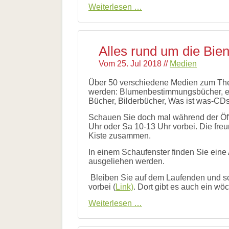
Bienenfreundliche
Weiterlesen …
Gehölze
im
Garten
Alles rund um die Bien
Vom
25. Jul 2018
//
Medien
Über 50 verschiedene Medien zum Them
werden: Blumenbestimmungsbücher, ein
Bücher, Bilderbücher, Was ist was-C
Schauen Sie doch mal während der Öff
Uhr oder Sa 10-13 Uhr vorbei. Die freu
Kiste zusammen.
In einem Schaufenster finden Sie ein
ausgeliehen werden.
Bleiben Sie auf dem Laufenden und sc
vorbei (
Link)
. Dort gibt es auch ein w
Alles
Weiterlesen …
rund
um