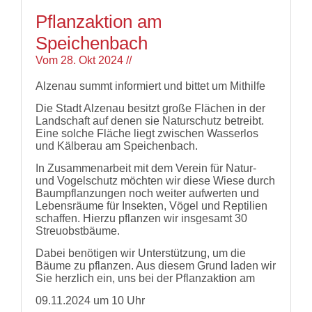
2019
Links
Pflanzaktion am
Presse
Wildbienen
Pressematerial
Speichenbach
Wildbienenarten
/
Bestäubungsfunktion
Vom
28. Okt 2024
//
Downloads
Gefährdung
Schutz
Alzenau summt informiert und bittet um Mithilfe
und
Hilfe
Die Stadt Alzenau besitzt große Flächen in der
Literatur
Landschaft auf denen sie Naturschutz betreibt.
Links
Eine solche Fläche liegt zwischen Wasserlos
und Kälberau am Speichenbach.
Bienenfreundlich
Gärtnern
In Zusammenarbeit mit dem Verein für Natur-
Allgemein
und Vogelschutz möchten wir diese Wiese durch
Links
Baumpflanzungen noch weiter aufwerten und
Lebensräume für Insekten, Vögel und Reptilien
Biologische
schaffen. Hierzu pflanzen wir insgesamt 30
Vielfalt
Streuobstbäume.
Dabei benötigen wir Unterstützung, um die
Bäume zu pflanzen. Aus diesem Grund laden wir
Sie herzlich ein, uns bei der Pflanzaktion am
09.11.2024 um 10 Uhr